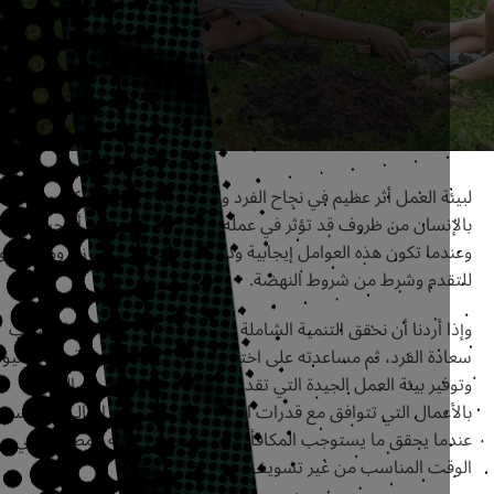
ة العمل أثر عظيم في نجاح الفرد والمجتمع، ونقصد بها كل ما يحيط
إنسان من ظروف قد تؤثر في عمله، سواء كانت معنوية أم حسية،
ما تكون هذه العوامل إيجابية ودافعة تُصبح “بيئة إنجاز”، وهي ضرورية
قدم وشرط من شروط النهضة.
 أردنا أن نحقق التنمية الشاملة لبلادنا، ينبغي لنا أولًا تهيئة أسباب
دة الفرد، ثم مساعدته على اختيار العمل الذي يناسب قدراته وميوله،
ير بيئة العمل الجيدة التي تقدم الدعم الإيجابي وتُسهل القيام
عمال التي تتوافق مع قدرات المرء، وتوفر له الحافز المالي المناسب
ما يحقق ما يستوجب المكافأة، أو عندما ينجز عمله المطلوب في
قت المناسب من غير تسويف وعلى النحو الأمثل.