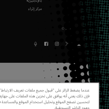
بالإنجليزية
الأرشيف
مركز إثراء
وط والأحكام
ع الحقوق محفوظة
2026
©
عندما يضغط الزائر على "قبول جميع ملفات تعريف الارتباط"
فإن ذلك يعني أنه يوافق على تخزين هذه الملفات على جهازه
لتحسين تصفح الموقع وتحليل استخدام الموقع والمساعدة في
جهود الناشر التسويقية.