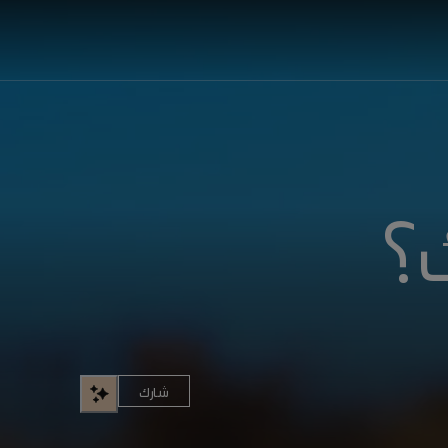
؟
شارك