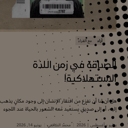
آراء
مع القراء
الصداقة في زمن اللذة
الاستهلاكية!
هل آن لنا أن نفزع من افتقار الإنسان إلى وجود مكانٍ يذهب
إليه، أو إلى صديقٍ يستعيد معه الشعور بالحياة عند اللجوء
إليه؟
يوليو – أغسطس | 2026
محمد الشافعي
يونيو 14, 2026