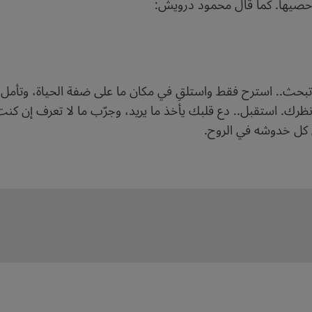
 وأحصيها. كما قال محمود درويش:
تبحث.. استرح فقط واستلقِ في مكان ما على ضفة الحياة، وتأمل ا
رك. استقبل.. دع قلبك يأخذ ما يريد، وجرّب ما لا تعرف إن كنت 
 كل خدوشه في الروح.