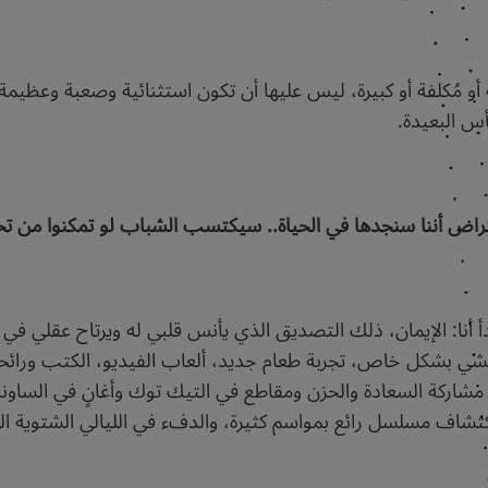
 مُكلفة أو كبيرة، ليس عليها أن تكون استثنائية وصعبة وعظيمة،
س البعيدة.
فتراض أننا سنجدها في الحياة.. سيكتسب الشباب لو تمكنوا من ت
 أنا: الإيمان، ذلك التصديق الذي يأنس قلبي له ويرتاح عقلي في 
والمشي بشكل خاص، تجربة طعام جديد، ألعاب الفيديو، الكتب ورائح
ا.. مشاركة السعادة والحزن ومقاطع في التيك توك وأغانٍ في الساو
كتشاف مسلسل رائع بمواسم كثيرة، والدفء في الليالي الشتوية الب