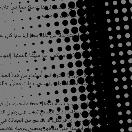
يقول فرانكل: استشارني ذات مرّة ممارس عام مسنّ
أحجمت عن قول أي شيء،
ولكنّي واجهته بدلًا من ذلك بسؤال: ماذا كان س
قال: “أوه، كان سيكون أمرًا سيّئًـا بالنسبة إليها
قلت: “أترى يا دكتور، لقد أُنقذت من هذه المعانا
لم تنتهِ المعاناة، ولكن أصبحت ذات معنى. فا
لهذا نعيش، وبسببه نتحمّل معاناة الحياة، بل في
وبشكل مفاجئ ترى المنافع تنبت على طول الط
فبحسب رأي فرانكل، لا مناص من المعاناة في هذ
نترك أنفسنا حتى تتدهور وتصبح عرضة للاضمحلال ا