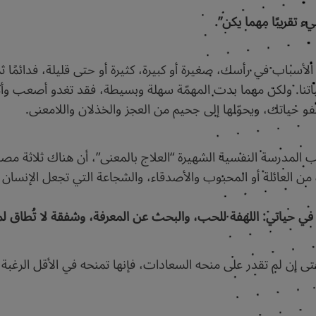
 تقريبًا مهما يكن”.
الأسباب في رأسك، صغيرة أو كبيرة، كثيرة أو حتى قليلة، فدائمًا ث
اتنا. ولكن مهما بدت المهمّة سهلة وبسيطة، فقد تغدو أصعب وأ
و حياتك، ويحوّلها إلى جحيم من العجز والخذلان واللامعنى.
 المدرسة النفسية الشهيرة “العلاج بالمعنى”، أن هناك ثلاثة مصا
 من العائلة أو المحبوب والأصدقاء، والشجاعة التي تجعل الإنسا
في حياتي: اللهفة للحب، والبحث عن المعرفة، وشفقة لا تُطاق لمع
حتى إن لم تقدر على منحه السعادات، فإنها تمنحه في الأقل الرغبة و