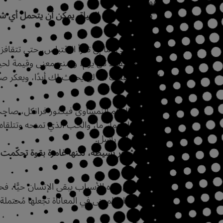
يقول نيتشه
: “من لديه سبب للحياة، يمكن أن يتحمل أي شيء
بشكل تلقائي، ما إن تقرأ الاقتباس، حتى تتقافز 
على الاستيقاظ كل يوم، ويمنح معنى وقيمة لحي
لك ما اعتقدت أنه لن يحدث لك أبدًا، ويعكر صف
وقد رأى العالم النمساوي فيكتور فرانكل، صاحب
وهي: إنجاز عمل ما، والحب الذي تمنحه وتتلقاه
يقول برتراند راسل:
“ثلاثة مشاعر بسيطة، لكنها غامرة بقوة تحكّمت 
عادةً، لمثل هذه الأسباب يبقى الإنسان حيًّا، ف
به.. إن إيجاد المعنى في المعاناة تجعلها مُحتملة.