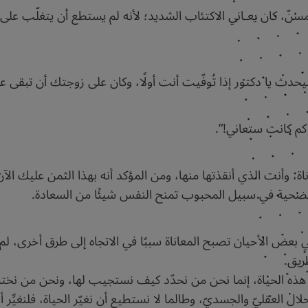
، كان يعـاني الاكتئاب الشديد؛ لأنه لم يستطع أن يتغلّب على فقد
يحدث يا دكتور إذا تُوفّيت أنت أولًا، وكان على زوجتك أن تبقى 
. كم كانت ستعاني!”.
ة، وأنت الذي أنقذتها منها، ومن المؤكد أنه بهذا الثمن عليك الآن 
لتضحية في سبيل المحبوب تمنح النفس شيئًا من السعادة.
 بعض الأحيان تصبح المعاناة سببًا في الاتجاه إلى طرق أخرى، لم نت
ريق.
ه الحياة، إنما نحن من نحدّد كيف نستجيب لها، ونحن من نختار ال
لعقليّ والجسديّ، وطالما لا نستطيع أن نغيّر الحياة، فلنغيِّر أ