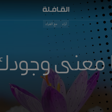
آراء
مع القراء
 معنى وجودك