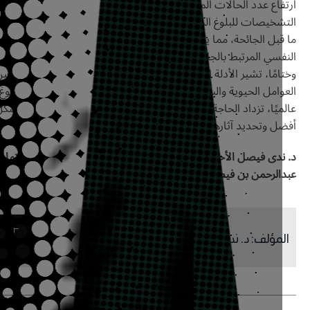
اع عدد الحالات المحالة لتقييم البلوغ المبكر. فقد ارتفعت نسبة
التشخيصات للبلوغ المبكر بين مارس 2020م وفبراير 2021م، مقارنةً بفترة
بل الجائحة، مما يشير إلى تأثير محتمل لنمط الحياة المتغير والضغط
سي المرتبط بالجائحة في توقيت البلوغ.
مًا، تشير الأدلة العلمية إلى أن توقيت البلوغ يتأثر بتفاعل معقَّد بين
امل الحيوية والبيئية والاجتماعية. ومع استمرار انخفاض سن البلوغ
يًا، تزداد الحاجة إلى دراسات طويلة المدى لفهم هذه الظاهرة بشكل
ل وتحديد آثارها الصحية على المدى البعيد.
دى فيصل الأحمدي: أستاذ الوراثة الجزيئية المساعد - جامعة الإمام
الرحمن بن فيصل
مؤلف
:
د. ندى الأحمدي