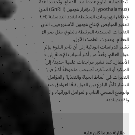
 عملية البلوغ عندما يبدأ الدماغ، وتحديدًا غدة تحت المهاد
(Hypothalamus)، بإفراز هرمون (GnRH) الذي يحفز الغدة النخامية
لإطلاق الهرمونات المنشطة للغدد التناسلية (LH وFSH). ويؤدي ذلك إلى
يز المبايض لإنتاج هرمون الأستروجين، الذي يُطلق سلسلة من
يرات الجسدية المرتبطة بالبلوغ، مثل نمو الثديين، وظهور الشعر، ونمو
ظام، وحدوث الطمث الأول.
تشير الدراسات الوبائية إلى أن تأخر البلوغ يؤثر في نحو 2% من المراهقين
العالم، ويُعدُّ من أكثر أسباب الإحالة إلى عيادات الغدد الصماء لدى
طفال. كما تشير مراجعات علمية حديثة إلى أن اضطرابات البلوغ، سواء
كرة أو المتأخرة، أصبحت ملحوظةً أكثر في العقود الأخيرة، نتيجة
يرات في أنماط الحياة والتغذية والعوامل البيئية. وتختلف معدلات
ار تأخُّر البلوغ بين الدول تبعًا لعوامل متعددة، مثل الحالة الغذائية،
ضع الصحي العام، والعوامل الوراثية، والبيئة الاجتماعية،
اقتصادية.
قارنة مع ما كان عليه