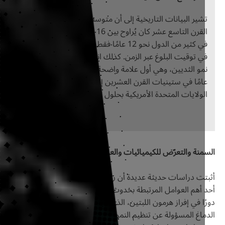
شير البيانات التاريخية إلى أن متوسط العمر عند الطمث الأول في
القرن التاسع عشر كان يُراوح بين 16 و17 عامًا، في حين يبلغ اليوم
في كثير من الدول نحو 12 عامًا فقط، مما يعكس انخفاضًا ملحوظًا
ي توقيت البلوغ عبر الزمن. كذلك انخفض متوسط العمر عند بداية
نمو الثديين، وهي أول علامة واضحة للبلوغ لدى الفتيات، من نحو 11
عامًا في ستينيات القرن العشرين إلى نحو 9 – 10 سنوات في
لولايات المتحدة الأمريكية بحلول تسعينيات القرن العشرين.
منة والتعرّض للكيميائيات والعوامل النفسية
ت دراسات حديثة عديدة أن زيادة الوزن والسمنة لدى الأطفال تُعدُّ
أهم العوامل المرتبطة بحدوث البلوغ المبكر؛ إذ تؤدي الخلايا الدهنية
ا في إفراز هرمون اللبتين، الذي يمكن أن يؤثر في الدوائر العصبية في
اغ المسؤولة عن تنظيم النمو والتكاثر. ويُعتقد أنه يؤدي دورًا مهمًا في