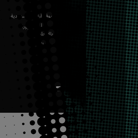
عن القافلة
موقع أرامكو السعودية
هيئة التحرير
مجلة أرامكو وورلد
بالإنجليزية
الأرشيف
مركز إثراء
وط والأحكام
ع الحقوق محفوظة
2026
©