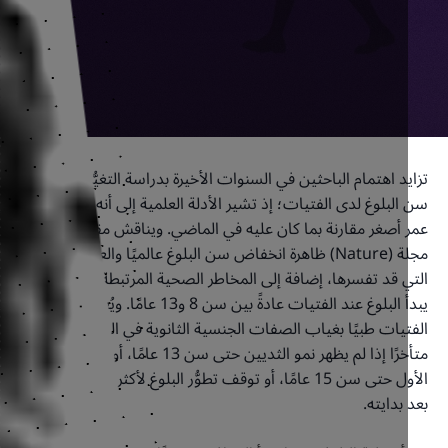
د اهتمام الباحثين في السنوات الأخيرة بدراسة التغيُّر الذي طرأ على
لبلوغ لدى الفتيات؛ إذ تشير الأدلة العلمية إلى أنه أصبح يحدث في
 أصغر مقارنة بما كان عليه في الماضي. ويناقش مقال حديث في
مجلة (Nature) ظاهرة انخفاض سن البلوغ عالميًا والعوامل المحتملة
 قد تفسرها، إضافة إلى المخاطر الصحية المرتبطة بها.
يبدأ البلوغ عند الفتيات عادةً بين سن 8 و13 عامًا. ويُعرَّف تأخر البلوغ عند
يات طبيًا بغياب الصفات الجنسية الثانوية في العمر المتوقع. ويُعدُّ
متأخرًا إذا لم يظهر نمو الثديين حتى سن 13 عامًا، أو لا يحدث الطمث
الأول حتى سن 15 عامًا، أو توقف تطوُّر البلوغ لأكثر من خمس سنوات
بدايته.