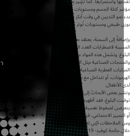
مها واستمرارها. كما تشير بعض الدراسات إلى أن الجمع بين ارتفاع
ر كتلة الجسم ومستويات مرتفعة من هرمونات التوتر، قد يؤدي إلى
نمو الثديين في وقت أبكر بعدة أشهر، مقارنةً بالفتيات اللواتي يتمتعن
ن طبيعي ومستويات توتر منخفضة.
فةً إلى السمنة، يعتقد بعض الباحثين أن التعرُّض للمواد الكيميائية
سببة لاضطرابات الغدد الصماء، قد يسهم أيضًا في تسريع توقيت
لوغ. وتشمل هذه المواد مركبات كيميائية موجودة في البلاستيك،
والمنتجات الصناعية مثل الفثالات (Phthalates) و(PFAS)، وبعض
ركبات العطرية الصناعية. ويمكن لهذه المواد أن تحاكي عمل
مونات، أو تتداخل مع نشاطها، وهو ما قد يؤثر في النظام الهرموني
 الأطفال.
ير بعض الأبحاث إلى أن العوامل النفسية والاجتماعية قد تؤثر في
يت البلوغ. فقد أظهرت دراسات متخصصة أن الفتيات اللواتي
رضن لضغوط نفسية شديدة في الطفولة، مثل العنف الأسري أو الفقر
لتمييز الاجتماعي، قد يبدأن البلوغ في سن أصغر مقارنةً بغيرهن.
الملاحظات التي لفتت اهتمام الباحثين زيادة حالات البلوغ المبكر
خلال جائحة كوفيد- 19. فقد لاحظ أطباء الغدد الصماء في دول عديدة